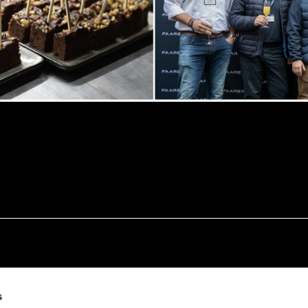
s
GmbH