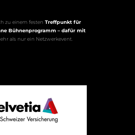
ch zu einem festen
Treffpunkt für
hne Bühnenprogramm – dafür mit
hr als nur ein Netzwerkevent.