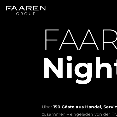
Zum
Inhalt
springen
FAA
Nigh
Über
150 Gäste aus Handel, Servi
zusammen – eingeladen von der 