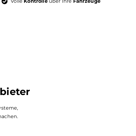
Volle
Kontrolle
über Ihre
Fahrzeuge
bieter
ysteme,
machen.