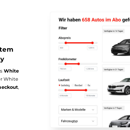
stem
ey
ls
White
er White
heckout
,