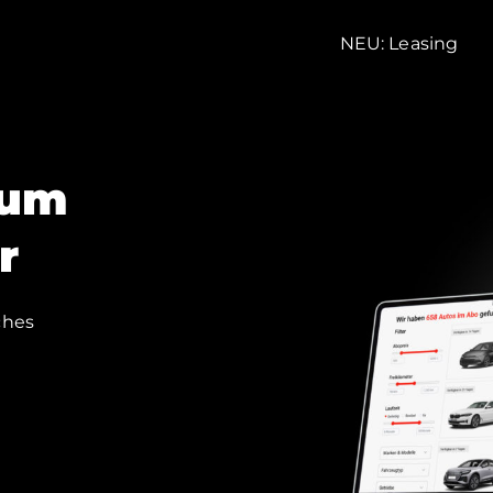
NEU: Leasing
zum
r
ches